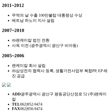
2011~2012
무역의 날 수출 100만불탑 대통령상 수상
베트남 하노이 지사 설립
2007~2010
㈜팬케미칼 법인 전환
사옥 이전 (광주광역시 광산구 비아동)
2005~2006
팬케미칼 회사 설립
㈜삼성전자 협력사 등록, 생활가전사업부 복합PP, EP 레
진 공급
ADD
광주광역시 광산구 평동공단산정로 52 (주)팬케미
칼
TEL
062)952-9474
FAX
062)956-9474