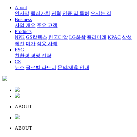
About
인사말
핵심가치
연혁
인증 및 특허
오시는 길
Business
사업 개요
주요 고객
Products
NPK
GS칼텍스
한국티알
LG화학
폴리미래
KPAC
삼성
레진
미가
적용 사례
ESG
친환경 경영 전략
CS
뉴스
글로벌 파트너
문의/제휴 안내
ABOUT
ABOUT