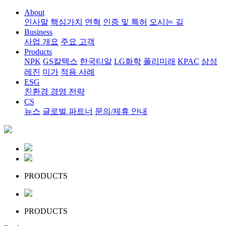
About
인사말
핵심가치
연혁
인증 및 특허
오시는 길
Business
사업 개요
주요 고객
Products
NPK
GS칼텍스
한국티알
LG화학
폴리미래
KPAC
삼성
레진
미가
적용 사례
ESG
친환경 경영 전략
CS
뉴스
글로벌 파트너
문의/제휴 안내
PRODUCTS
PRODUCTS